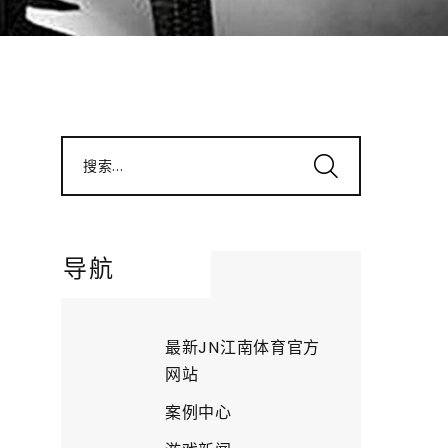
搜索...
导航
最新JN江南体育官方
网站
案例中心