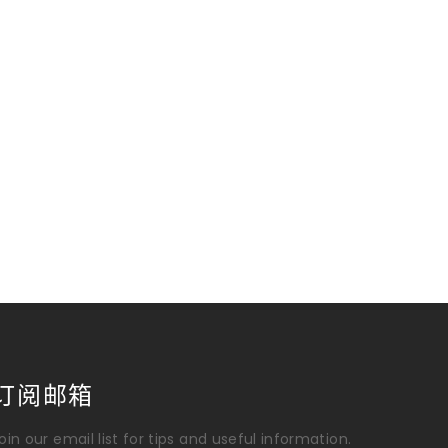
订阅邮箱
oin our email list for tips and useful information.