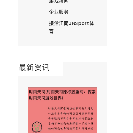
游戏新闻
企业服务
接洽江南JNSport体
育
最新资讯