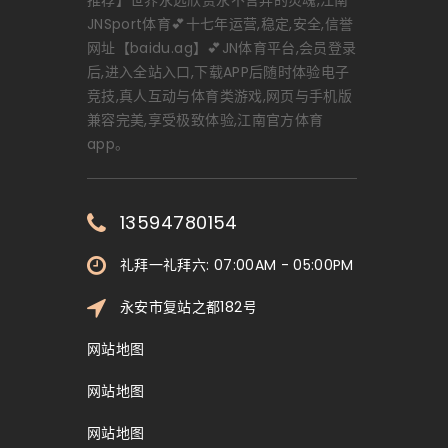
推荐】世界永远欣赏永不言弃的灵魂,江南
JNSport体育💕十七年运营,稳定,安全,信誉
网址【baidu.ag】💕JN体育平台,会员登录
后,进入全站入口,下载APP后随时体验电子
竞技,真人互动与体育类游戏,网页与手机版
兼容完美,享受极致体验,江南官方体育
app。
13594780154
礼拜一礼拜六: 07:00AM - 05:00PM
永安市复站之都182号
网站地图
网站地图
网站地图