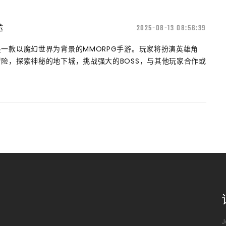
途
2025-08-13 08:56:39
一款以魔幻世界为背景的MMORPG手游。玩家将扮演英雄角
险，探索神秘的地下城，挑战强大的BOSS，与其他玩家合作或
J